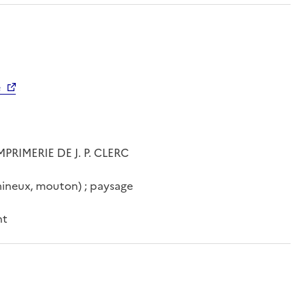
é
MPRIMERIE DE J. P. CLERC
umineux, mouton) ; paysage
nt