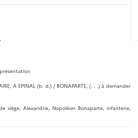
représentation
E, A EPINAL (b. d.) / BONAPARTE, (. . .) à demander
e siège, Alexandrie, Napoléon Bonaparte, infanterie,