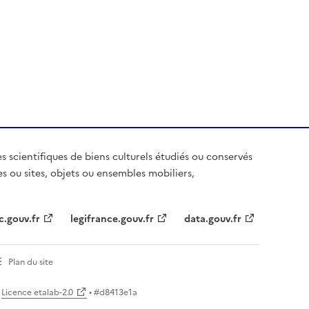
es scientifiques de biens culturels étudiés ou conservés
es ou sites, objets ou ensembles mobiliers,
c.gouv.fr
legifrance.gouv.fr
data.gouv.fr
Plan du site
Licence etalab-2.0
• #
d8413e1a