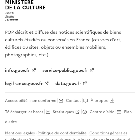
MINISTÈRE
DE LA CULTURE
POP décrit et diffuse des notices scientifiques de biens
culturels étudiés ou conservés en France (œuvres d'art,
édifices ou sites, objets ou ensembles mobiliers,
photographies, etc.)
info.gouv.fr
service-public.gouv.fr
legifrance.gouv.fr
data.gouv.fr
Accessibilité : non conforme
Contact
À propos
Télécharger les bases
Statistiques
Centre d’aide
Plan
du site
Mentions légales
·
Politique de confidentialité
·
Conditions générales
d'utilisation
· Sauf mention contraire, tous les contenus de ce site sont