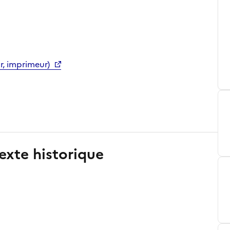
r, imprimeur)
exte historique