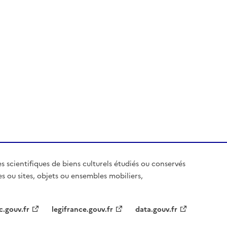
es scientifiques de biens culturels étudiés ou conservés
es ou sites, objets ou ensembles mobiliers,
c.gouv.fr
legifrance.gouv.fr
data.gouv.fr