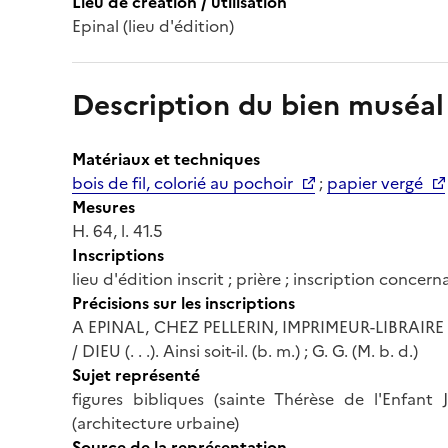
Lieu de création / utilisation
Epinal (lieu d'édition)
Description du bien muséal
Matériaux et techniques
bois de fil, colorié au pochoir
;
papier vergé
Mesures
H. 64, l. 41.5
Inscriptions
lieu d'édition inscrit ; prière ; inscription concer
Précisions sur les inscriptions
A EPINAL, CHEZ PELLERIN, IMPRIMEUR-LIBRAIRE
/ DIEU (. . .). Ainsi soit-il. (b. m.) ; G. G. (M. b. d.)
Sujet représenté
figures bibliques (sainte Thérèse de l'Enfant 
(architecture urbaine)
Source de la représentation