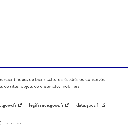
es scientifiques de biens culturels étudiés ou conservés
es ou sites, objets ou ensembles mobiliers,
c.gouv.fr
legifrance.gouv.fr
data.gouv.fr
Plan du site