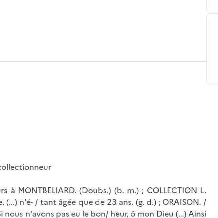
 collectionneur
rs à MONTBELIARD. (Doubs.) (b. m.) ; COLLECTION L.
 (...) n'é- / tant âgée que de 23 ans. (g. d.) ; ORAISON. /
/ Si nous n'avons pas eu le bon/ heur, ô mon Dieu (...) Ainsi