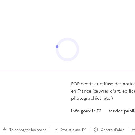
POP décrit et diffuse des notic
en France (œuvres d'art, édific
photographies, etc.)
info.gouv.fr
service-publi
Télécharger les bases
Statistiques
Centre d’aide