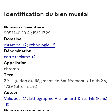
Identification du bien muséal
Numéro d'inventaire
995.1.140.29 A ; BV2.17.29
Domaine
estampe
;
ethnologie
Dénomination
carte réclame
Appellation
chromo
Titre
29. - guidon du Régiment de Bauffremont. / Louis XV,
1739 (titre inscrit)
Auteur
Valiquet
;
Lithographie Vieillemard & ses Fils (Paris)
Genre du ou des auteurs