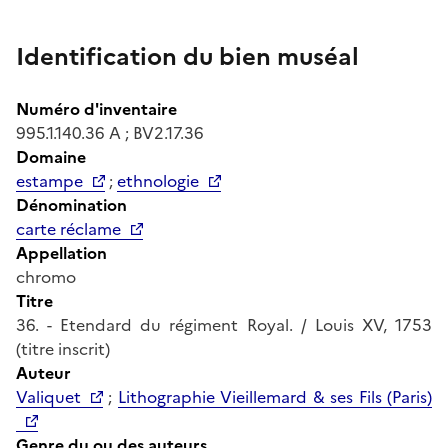
Identification du bien muséal
Numéro d'inventaire
995.1.140.36 A ; BV2.17.36
Domaine
estampe
;
ethnologie
Dénomination
carte réclame
Appellation
chromo
Titre
36. - Etendard du régiment Royal. / Louis XV, 1753
(titre inscrit)
Auteur
Valiquet
;
Lithographie Vieillemard & ses Fils (Paris)
Genre du ou des auteurs