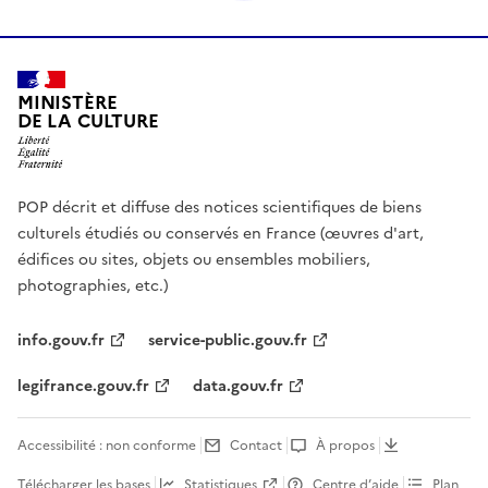
MINISTÈRE
DE LA CULTURE
POP décrit et diffuse des notices scientifiques de biens
culturels étudiés ou conservés en France (œuvres d'art,
édifices ou sites, objets ou ensembles mobiliers,
photographies, etc.)
info.gouv.fr
service-public.gouv.fr
legifrance.gouv.fr
data.gouv.fr
Accessibilité : non conforme
Contact
À propos
Télécharger les bases
Statistiques
Centre d’aide
Plan