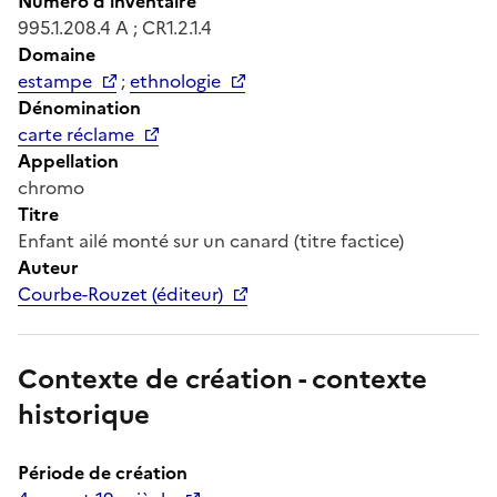
Numéro d'inventaire
995.1.208.4 A ; CR1.2.1.4
Domaine
estampe
;
ethnologie
Dénomination
carte réclame
Appellation
chromo
Titre
Enfant ailé monté sur un canard (titre factice)
Auteur
Courbe-Rouzet (éditeur)
Contexte de création - contexte
historique
Période de création