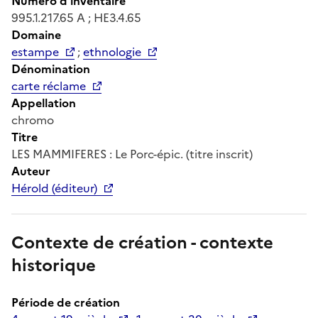
Numéro d'inventaire
995.1.217.65 A ; HE3.4.65
Domaine
estampe
;
ethnologie
Dénomination
carte réclame
Appellation
chromo
Titre
LES MAMMIFERES : Le Porc-épic. (titre inscrit)
Auteur
Hérold (éditeur)
Contexte de création - contexte
historique
Période de création