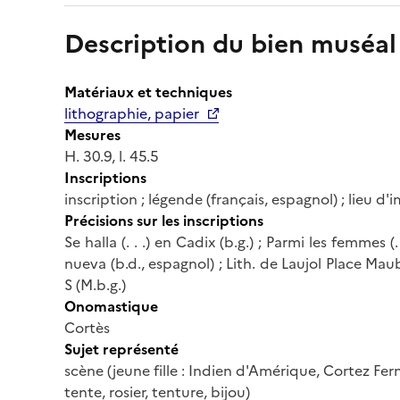
Description du bien muséal
Matériaux et techniques
lithographie, papier
Mesures
H. 30.9, l. 45.5
Inscriptions
inscription ; légende (français, espagnol) ; lieu d'
Précisions sur les inscriptions
Se halla (. . .) en Cadix (b.g.) ; Parmi les femmes (.
nueva (b.d., espagnol) ; Lith. de Laujol Place Maube
S (M.b.g.)
Onomastique
Cortès
Sujet représenté
scène (jeune fille : Indien d'Amérique, Cortez Fern
tente, rosier, tenture, bijou)