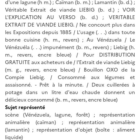
d'une lagune (h m.) ; Caïman (b. m.) ; Lamantin (b. d.) ;
Véritable Extrait de viande LIEBIG (b. d.) ; VOIR
L'EXPLICATION AU VERSO (b. d.) ; VERITABLE
EXTRAIT DE VIANDE LIEBIG. / Ne concourt plus dans
les Expositions depuis 1885 / L'usage (. . .) dans toute
bonne cuisine (h. m., revers) ; Au Vénézuela / Le
Vénézuéla (. . .) impunément (b. m., revers) ; Liebig (h.
m., revers, encre bleue) / Pour DISTRIBUTION
GRATUITE aux acheteurs de / l'Extrait de viande Liebig
(m. g., revers, encre bleue) / Bouillon OXO de la
Compie Liebig. / Consommé aux légumes et
assaisonné. - Prêt à la minute. / Deux cuillerées à
potage dans un litre d'eau chaude donnent un
délicieux consommé (b. m., revers, encre bleue)
Sujet représenté
scène (Vénézuela, lagune, forêt) ; représentation
animalière (caïman) ; représentation animalière
(lamantin) ; représentation d'objet (boîte : aliment
liquide)