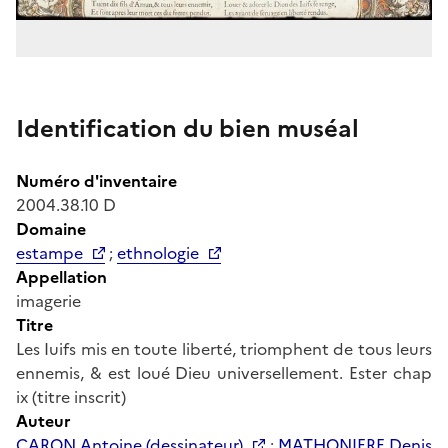
Identification du bien muséal
Numéro d'inventaire
2004.38.10 D
Domaine
estampe
;
ethnologie
Appellation
imagerie
Titre
Les Iuifs mis en toute liberté, triomphent de tous leurs
ennemis, & est loué Dieu universellement. Ester chap
ix (titre inscrit)
Auteur
CARON Antoine (dessinateur)
;
MATHONIERE Denis