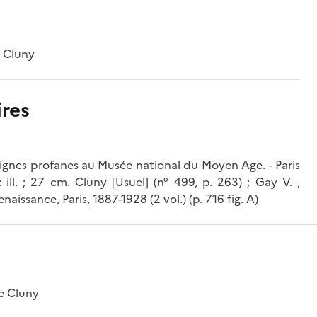
e Cluny
res
eignes profanes au Musée national du Moyen Age. - Paris
ill. ; 27 cm. Cluny [Usuel] (n° 499, p. 263) ; Gay V. ,
issance, Paris, 1887-1928 (2 vol.) (p. 716 fig. A)
e Cluny