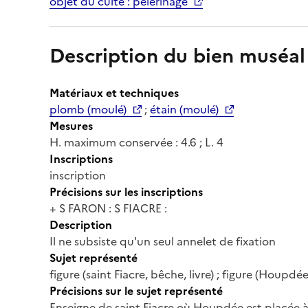
objet du culte : pèlerinage
Description du bien muséal
Matériaux et techniques
plomb (moulé)
;
étain (moulé)
Mesures
H. maximum conservée : 4.6 ; L. 4
Inscriptions
inscription
Précisions sur les inscriptions
+ S FARON : S FIACRE :
Description
Il ne subsiste qu'un seul annelet de fixation
Sujet représenté
figure (saint Fiacre, bêche, livre) ; figure (Houpdée
Précisions sur le sujet représenté
Enseigne de saint Fiacre où Houpdée est placée à 