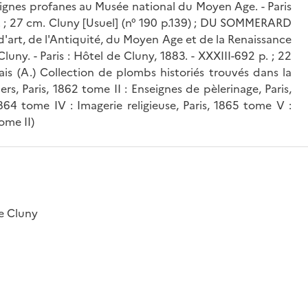
eignes profanes au Musée national du Moyen Age. - Paris
ll. ; 27 cm. Cluny [Usuel] (n° 190 p.139) ; DU SOMMERARD
d'art, de l'Antiquité, du Moyen Age et de la Renaissance
ny. - Paris : Hôtel de Cluny, 1883. - XXXIII-692 p. ; 22
ais (A.) Collection de plombs historiés trouvés dans la
s, Paris, 1862 tome II : Enseignes de pèlerinage, Paris,
864 tome IV : Imagerie religieuse, Paris, 1865 tome V :
ome II)
e Cluny