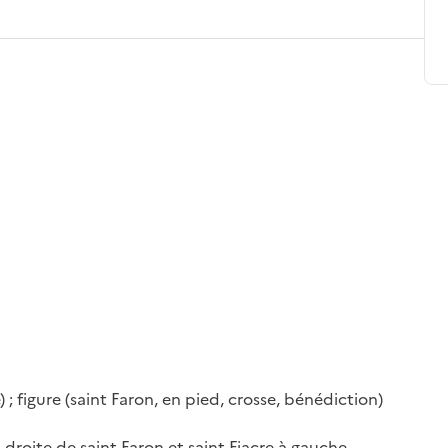
) ; figure (saint Faron, en pied, crosse, bénédiction)
droite de saint Faron et saint Fiacre à gauche