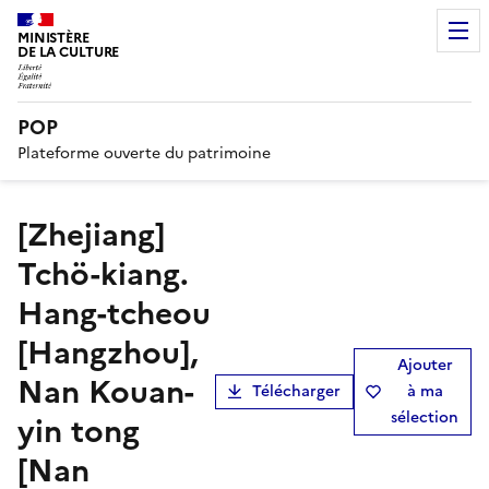
MINISTÈRE
DE LA CULTURE
POP
Plateforme ouverte du patrimoine
[Zhejiang]
Tchö-kiang.
Hang-tcheou
[Hangzhou],
Ajouter
Nan Kouan-
Télécharger
à ma
sélection
yin tong
[Nan