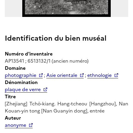
Identification du bien muséal
Numéro d'inventaire
AP13541 ; 6513132/1 (ancien numéro)
Domaine
photographie
;
Asie orientale
;
ethnologie
Dénomination
plaque de verre
Titre
[Zhejiang] Tchö-kiang. Hang-tcheou [Hangzhou], Nan
Kouan-yin tong [Nan Guanyin dong], entrée
Auteur
anonyme