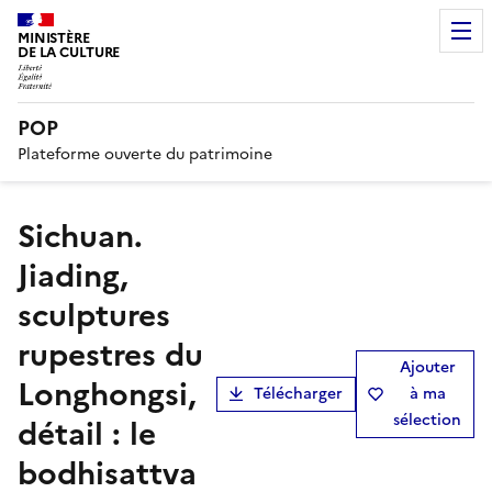
MINISTÈRE
DE LA CULTURE
POP
Plateforme ouverte du patrimoine
Sichuan.
Jiading,
sculptures
rupestres du
Ajouter
Longhongsi,
Télécharger
à ma
sélection
détail : le
bodhisattva