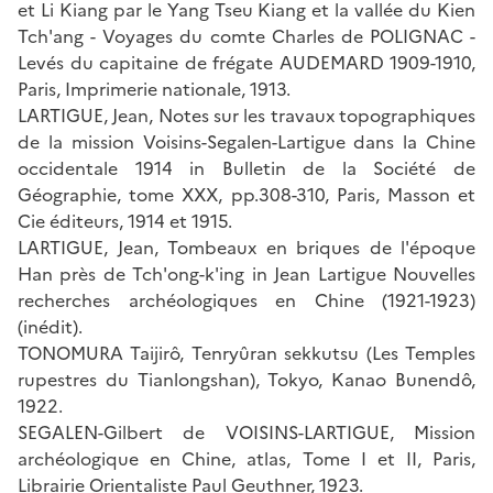
et Li Kiang par le Yang Tseu Kiang et la vallée du Kien
Tch'ang - Voyages du comte Charles de POLIGNAC -
Levés du capitaine de frégate AUDEMARD 1909-1910,
Paris, Imprimerie nationale, 1913.
LARTIGUE, Jean, Notes sur les travaux topographiques
de la mission Voisins-Segalen-Lartigue dans la Chine
occidentale 1914 in Bulletin de la Société de
Géographie, tome XXX, pp.308-310, Paris, Masson et
Cie éditeurs, 1914 et 1915.
LARTIGUE, Jean, Tombeaux en briques de l'époque
Han près de Tch'ong-k'ing in Jean Lartigue Nouvelles
recherches archéologiques en Chine (1921-1923)
(inédit).
TONOMURA Taijirô, Tenryûran sekkutsu (Les Temples
rupestres du Tianlongshan), Tokyo, Kanao Bunendô,
1922.
SEGALEN-Gilbert de VOISINS-LARTIGUE, Mission
archéologique en Chine, atlas, Tome I et II, Paris,
Librairie Orientaliste Paul Geuthner, 1923.