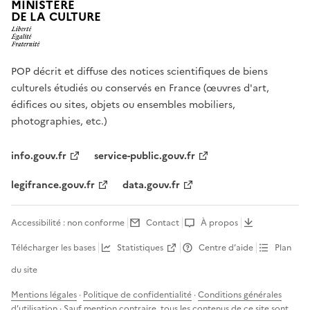
MINISTÈRE
DE LA CULTURE
POP décrit et diffuse des notices scientifiques de biens
culturels étudiés ou conservés en France (œuvres d'art,
édifices ou sites, objets ou ensembles mobiliers,
photographies, etc.)
info.gouv.fr
service-public.gouv.fr
legifrance.gouv.fr
data.gouv.fr
Accessibilité : non conforme
Contact
À propos
Télécharger les bases
Statistiques
Centre d’aide
Plan
du site
Mentions légales
·
Politique de confidentialité
·
Conditions générales
d'utilisation
· Sauf mention contraire, tous les contenus de ce site sont