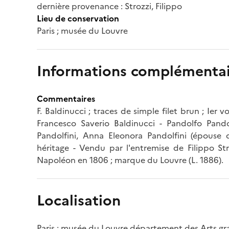
dernière provenance : Strozzi, Filippo
Lieu de conservation
Paris ; musée du Louvre
Informations complémentai
Commentaires
F. Baldinucci ; traces de simple filet brun ; Ier v
Francesco Saverio Baldinucci - Pandolfo Pandol
Pandolfini, Anna Eleonora Pandolfini (épouse d
héritage - Vendu par l'entremise de Filippo St
Napoléon en 1806 ; marque du Louvre (L. 1886).
Localisation
Paris ; musée du Louvre département des Arts g