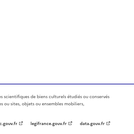
es scientifiques de biens culturels étudiés ou conservés
es ou sites, objets ou ensembles mobiliers,
c.gouv.fr
legifrance.gouv.fr
data.gouv.fr