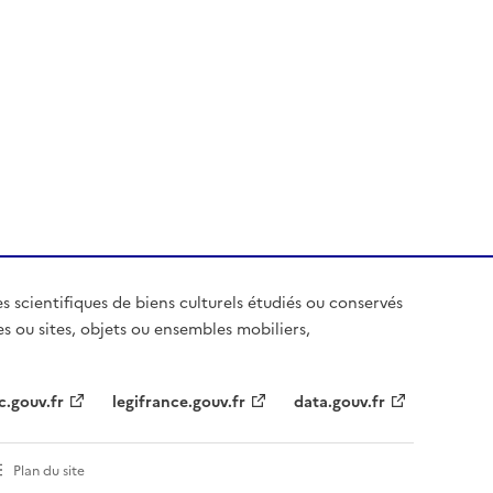
es scientifiques de biens culturels étudiés ou conservés
es ou sites, objets ou ensembles mobiliers,
c.gouv.fr
legifrance.gouv.fr
data.gouv.fr
Plan du site