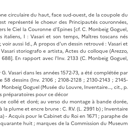
ne circulaire du haut, face sud-ouest, de la coupole du
est représenté le choeur des Principautés couronnées,
ers le Ciel la Couronne d'Epines [cf. C. Monbeig Goguel,
 italiens, I : Vasari et son temps, Maîtres toscans nés
 voir aussi Id., A propos d'un dessin retrouvé : Vasari et
Vasari storiografo e artista, Actes du colloque (Arezzo,
. 688]. En rapport avec l'Inv. 2133 (C. Monbeig Goguel,
. Vasari dans les années 1572-73, a été complétée par
de 58 dessins (Inv. 2106 ; 2108-2128 ; 2130-2143 ; 2145-
 Monbeig Goguel (Musée du Louvre, Inventaire..., cit., p.
es préparatoires pour ce décor
nce collé et doré; au verso du montage à bande dorée,
à la plume et encre brune : C. RV. (L. 2991 b) ; Inventaire
ga) - Acquis pour le Cabinet du Roi en 1671 ; paraphe de
ent quarante huit ; marques de la Commission du Museum