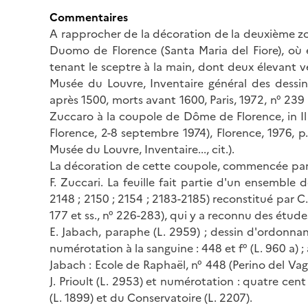
Commentaires
A rapprocher de la décoration de la deuxième zo
Duomo de Florence (Santa Maria del Fiore), où 
tenant le sceptre à la main, dont deux élevant v
Musée du Louvre, Inventaire général des dessins
après 1500, morts avant 1600, Paris, 1972, n° 239 ;
Zuccaro à la coupole de Dôme de Florence, in Il 
Florence, 2-8 septembre 1974), Florence, 1976, p
Musée du Louvre, Inventaire..., cit.).
La décoration de cette coupole, commencée par G
F. Zuccari. La feuille fait partie d'un ensemble 
2148 ; 2150 ; 2154 ; 2183-2185) reconstitué par C.
177 et ss., n° 226-283), qui y a reconnu des étud
E. Jabach, paraphe (L. 2959) ; dessin d'ordonna
numérotation à la sanguine : 448 et f° (L. 960 a) ; 
Jabach : Ecole de Raphaël, n° 448 (Perino del Va
J. Prioult (L. 2953) et numérotation : quatre c
(L. 1899) et du Conservatoire (L. 2207).