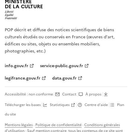
MINISTÈRE
DE LA CULTURE
POP décrit et diffuse des notices scientifiques de biens
culturels étudiés ou conservés en France (œuvres d'art,
édifices ou sites, objets ou ensembles mobiliers,
photographies, etc.)
info.gouv.fr
service-public.gouv.fr
legifrance.gouv.fr
data.gouv.fr
Accessibilité : non conforme
Contact
À propos
Télécharger les bases
Statistiques
Centre d’aide
Plan
du site
Mentions légales
·
Politique de confidentialité
·
Conditions générales
d'utilisation
· Sauf mention contraire, tous les contenus de ce site sont