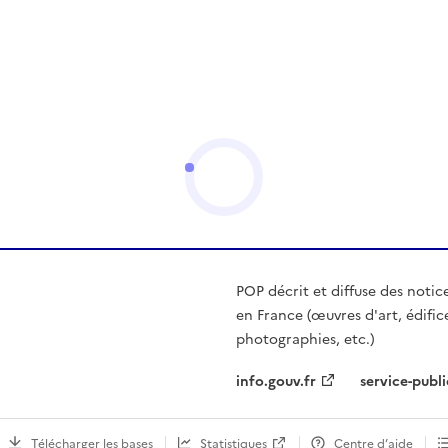
POP décrit et diffuse des notic
en France (œuvres d'art, édific
photographies, etc.)
info.gouv.fr
service-publi
Télécharger les bases
Statistiques
Centre d’aide