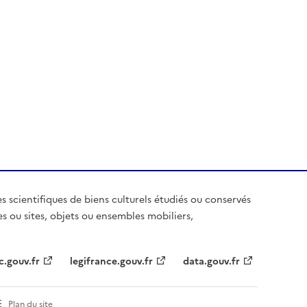
es scientifiques de biens culturels étudiés ou conservés
es ou sites, objets ou ensembles mobiliers,
c.gouv.fr
legifrance.gouv.fr
data.gouv.fr
Plan du site