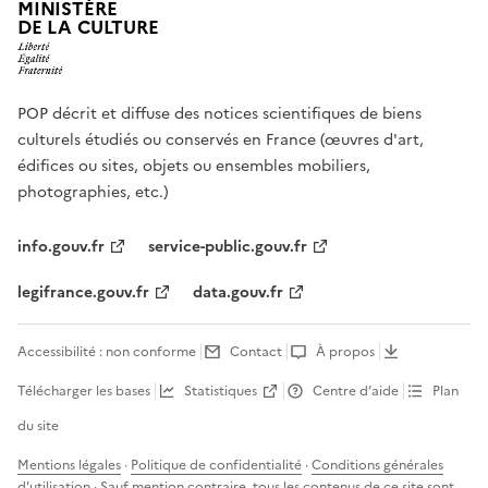
MINISTÈRE
DE LA CULTURE
POP décrit et diffuse des notices scientifiques de biens
culturels étudiés ou conservés en France (œuvres d'art,
édifices ou sites, objets ou ensembles mobiliers,
photographies, etc.)
info.gouv.fr
service-public.gouv.fr
legifrance.gouv.fr
data.gouv.fr
Accessibilité : non conforme
Contact
À propos
Télécharger les bases
Statistiques
Centre d’aide
Plan
du site
Mentions légales
·
Politique de confidentialité
·
Conditions générales
d'utilisation
· Sauf mention contraire, tous les contenus de ce site sont