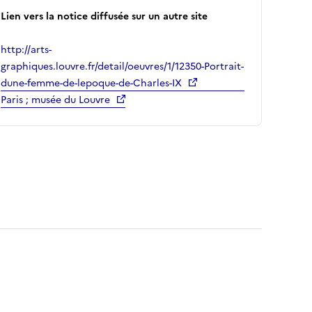
Lien vers la notice diffusée sur un autre site
http://arts-
graphiques.louvre.fr/detail/oeuvres/1/12350-Portrait-
dune-femme-de-lepoque-de-Charles-IX
Paris ; musée du Louvre