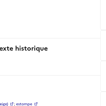
exte historique
eige)
;
estompe