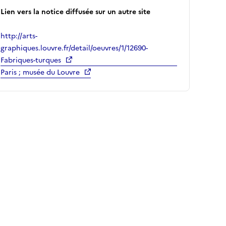
Lien vers la notice diffusée sur un autre site
http://arts-
graphiques.louvre.fr/detail/oeuvres/1/12690-
Fabriques-turques
Paris ; musée du Louvre