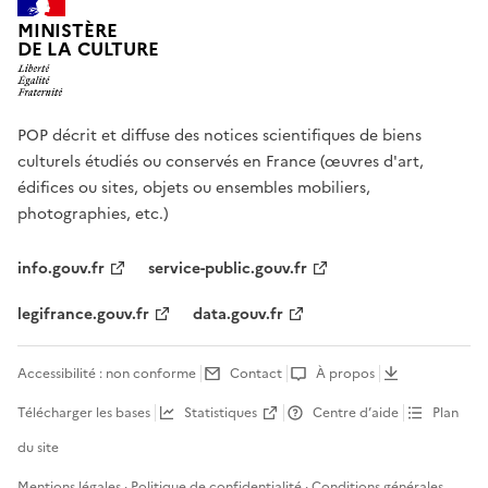
MINISTÈRE
DE LA CULTURE
POP décrit et diffuse des notices scientifiques de biens
culturels étudiés ou conservés en France (œuvres d'art,
édifices ou sites, objets ou ensembles mobiliers,
photographies, etc.)
info.gouv.fr
service-public.gouv.fr
legifrance.gouv.fr
data.gouv.fr
Accessibilité : non conforme
Contact
À propos
Télécharger les bases
Statistiques
Centre d’aide
Plan
du site
Mentions légales
·
Politique de confidentialité
·
Conditions générales