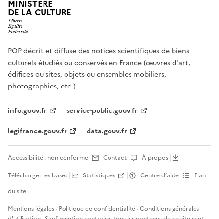
MINISTÈRE
DE LA CULTURE
POP décrit et diffuse des notices scientifiques de biens
culturels étudiés ou conservés en France (œuvres d'art,
édifices ou sites, objets ou ensembles mobiliers,
photographies, etc.)
info.gouv.fr
service-public.gouv.fr
legifrance.gouv.fr
data.gouv.fr
Accessibilité : non conforme
Contact
À propos
Télécharger les bases
Statistiques
Centre d’aide
Plan
du site
Mentions légales
·
Politique de confidentialité
·
Conditions générales
d'utilisation
· Sauf mention contraire, tous les contenus de ce site sont