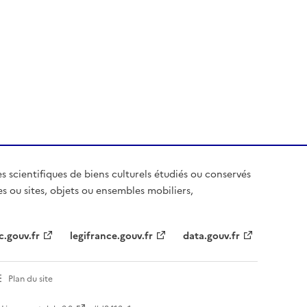
es scientifiques de biens culturels étudiés ou conservés
es ou sites, objets ou ensembles mobiliers,
c.gouv.fr
legifrance.gouv.fr
data.gouv.fr
Plan du site