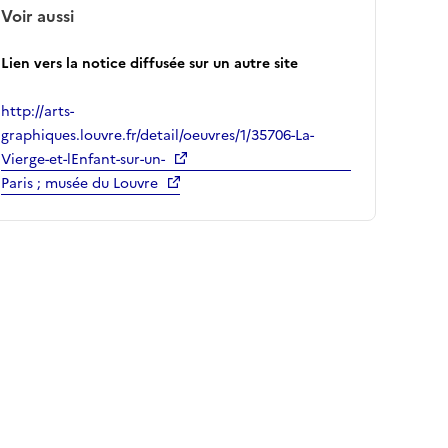
Voir aussi
Lien vers la notice diffusée sur un autre site
http://arts-
graphiques.louvre.fr/detail/oeuvres/1/35706-La-
Vierge-et-lEnfant-sur-un-
Paris ; musée du Louvre