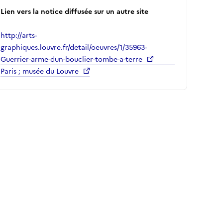
Lien vers la notice diffusée sur un autre site
http://arts-
graphiques.louvre.fr/detail/oeuvres/1/35963-
Guerrier-arme-dun-bouclier-tombe-a-terre
Paris ; musée du Louvre