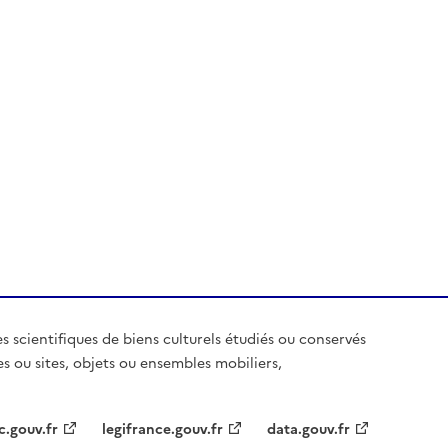
es scientifiques de biens culturels étudiés ou conservés
es ou sites, objets ou ensembles mobiliers,
c.gouv.fr
legifrance.gouv.fr
data.gouv.fr