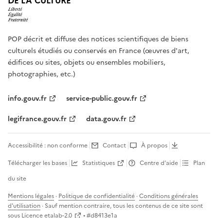
DE LA CULTURE
POP décrit et diffuse des notices scientifiques de biens
culturels étudiés ou conservés en France (œuvres d'art,
édifices ou sites, objets ou ensembles mobiliers,
photographies, etc.)
info.gouv.fr
service-public.gouv.fr
legifrance.gouv.fr
data.gouv.fr
Accessibilité : non conforme
Contact
À propos
Télécharger les bases
Statistiques
Centre d’aide
Plan
du site
Mentions légales
·
Politique de confidentialité
·
Conditions générales
d'utilisation
· Sauf mention contraire, tous les contenus de ce site sont
sous
Licence etalab-2.0
• #
d8413e1a