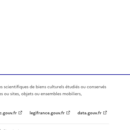
es scientifiques de biens culturels étudiés ou conservés
es ou sites, objets ou ensembles mobiliers,
c.gouv.fr
legifrance.gouv.fr
data.gouv.fr