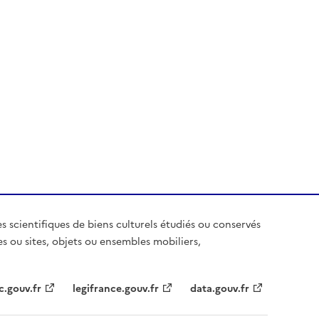
es scientifiques de biens culturels étudiés ou conservés
es ou sites, objets ou ensembles mobiliers,
c.gouv.fr
legifrance.gouv.fr
data.gouv.fr