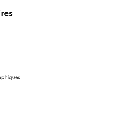
res
raphiques