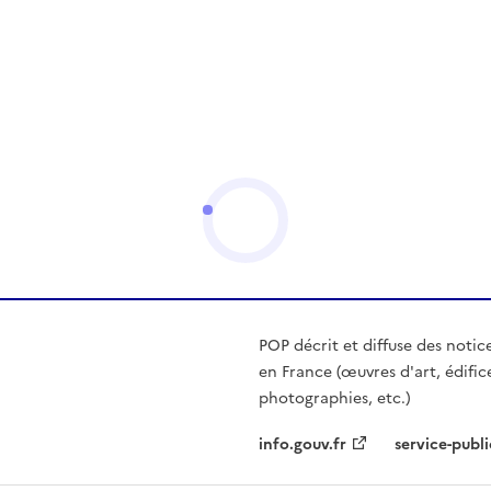
POP décrit et diffuse des notic
en France (œuvres d'art, édific
photographies, etc.)
info.gouv.fr
service-publi