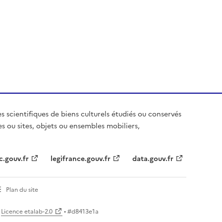
es scientifiques de biens culturels étudiés ou conservés
es ou sites, objets ou ensembles mobiliers,
c.gouv.fr
legifrance.gouv.fr
data.gouv.fr
Plan du site
Licence etalab-2.0
• #
d8413e1a