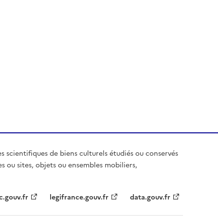
es scientifiques de biens culturels étudiés ou conservés
es ou sites, objets ou ensembles mobiliers,
c.gouv.fr
legifrance.gouv.fr
data.gouv.fr