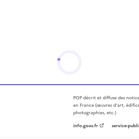
POP décrit et diffuse des notic
en France (œuvres d'art, édific
photographies, etc.)
info.gouv.fr
service-publi