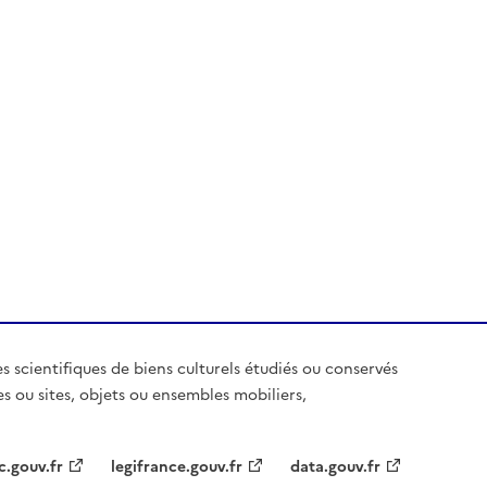
es scientifiques de biens culturels étudiés ou conservés
es ou sites, objets ou ensembles mobiliers,
c.gouv.fr
legifrance.gouv.fr
data.gouv.fr