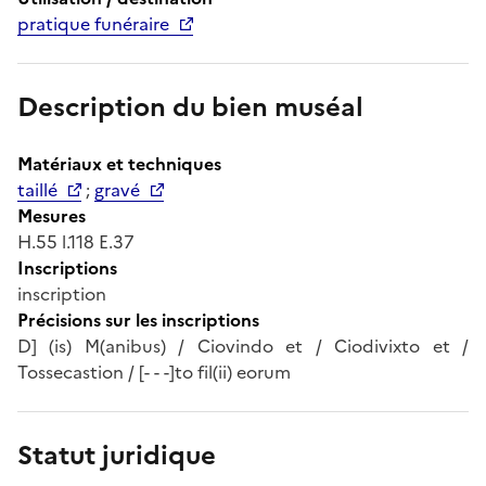
pratique funéraire
Description du bien muséal
Matériaux et techniques
taillé
;
gravé
Mesures
H.55 l.118 E.37
Inscriptions
inscription
Précisions sur les inscriptions
D] (is) M(anibus) / Ciovindo et / Ciodivixto et /
Tossecastion / [- - -]to fil(ii) eorum
Statut juridique