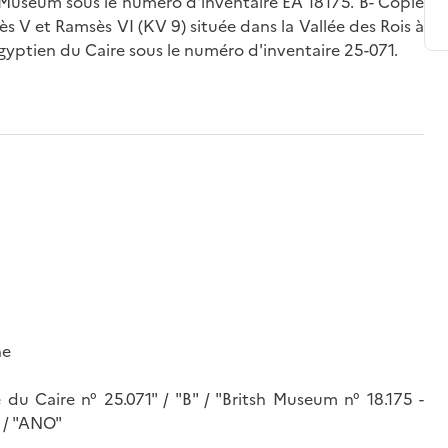
Museum sous le numéro d'inventaire EA 18175. B- Copie
 V et Ramsès VI (KV 9) située dans la Vallée des Rois à
ptien du Caire sous le numéro d'inventaire 25-071.
ne
 du Caire n° 25.071" / "B" / "Britsh Museum n° 18.175 -
" / "ANO"