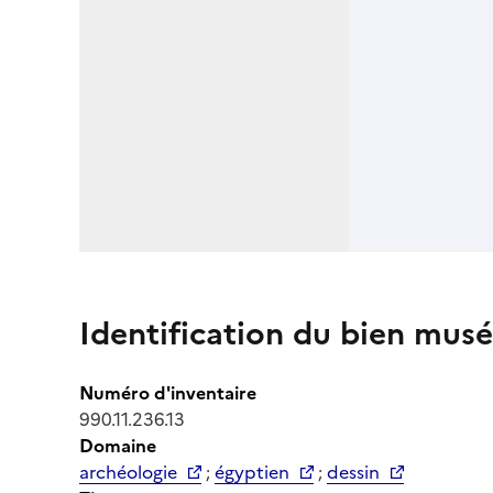
Identification du bien musé
Numéro d'inventaire
990.11.236.13
Domaine
archéologie
;
égyptien
;
dessin