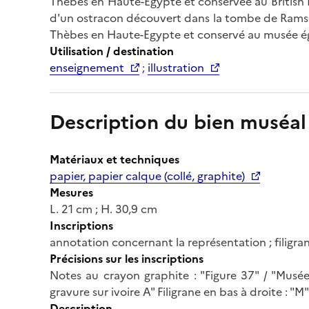
Thèbes en Haute-Egypte et conservée au British 
d'un ostracon découvert dans la tombe de Ramsès
Thèbes en Haute-Egypte et conservé au musée égy
Utilisation / destination
enseignement
;
illustration
Description du bien muséal
Matériaux et techniques
papier, papier calque (collé, graphite)
Mesures
L. 21 cm ; H. 30,9 cm
Inscriptions
annotation concernant la représentation ; filigra
Précisions sur les inscriptions
Notes au crayon graphite : "Figure 37" / "Musée
gravure sur ivoire A" Filigrane en bas à droite : "M
Description