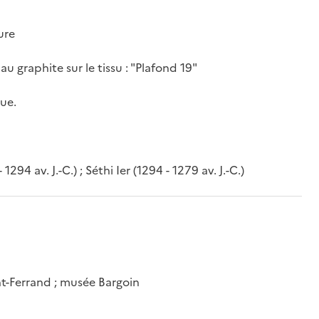
ure
u graphite sur le tissu : "Plafond 19"
que.
94 av. J.-C.) ; Séthi Ier (1294 - 1279 av. J.-C.)
t-Ferrand ; musée Bargoin