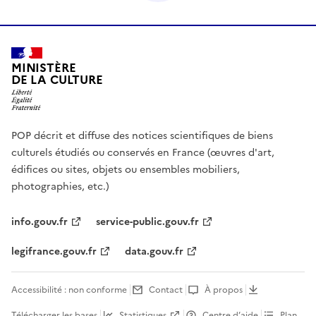
MINISTÈRE
DE LA CULTURE
POP décrit et diffuse des notices scientifiques de biens
culturels étudiés ou conservés en France (œuvres d'art,
édifices ou sites, objets ou ensembles mobiliers,
photographies, etc.)
info.gouv.fr
service-public.gouv.fr
legifrance.gouv.fr
data.gouv.fr
Accessibilité : non conforme
Contact
À propos
Télécharger les bases
Statistiques
Centre d’aide
Plan