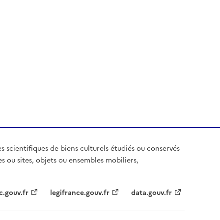
es scientifiques de biens culturels étudiés ou conservés
es ou sites, objets ou ensembles mobiliers,
c.gouv.fr
legifrance.gouv.fr
data.gouv.fr