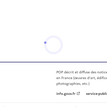
POP décrit et diffuse des notic
en France (œuvres d'art, édific
photographies, etc.)
info.gouv.fr
service-publi