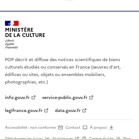
MINISTÈRE
DE LA CULTURE
POP décrit et diffuse des notices scientifiques de biens
culturels étudiés ou conservés en France (œuvres d'art,
édifices ou sites, objets ou ensembles mobiliers,
photographies, etc.)
info.gouv.fr
service-public.gouv.fr
legifrance.gouv.fr
data.gouv.fr
Accessibilité : non conforme
Contact
À propos
Télécharger les bases
Statistiques
Centre d’aide
Plan