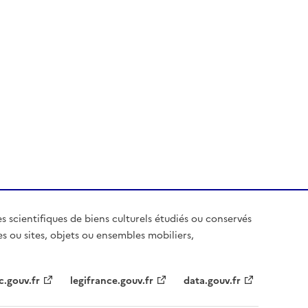
es scientifiques de biens culturels étudiés ou conservés
es ou sites, objets ou ensembles mobiliers,
c.gouv.fr
legifrance.gouv.fr
data.gouv.fr