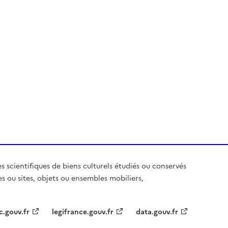
es scientifiques de biens culturels étudiés ou conservés
es ou sites, objets ou ensembles mobiliers,
c.gouv.fr
legifrance.gouv.fr
data.gouv.fr