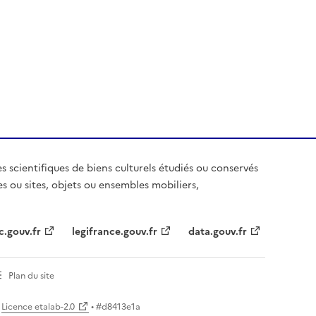
es scientifiques de biens culturels étudiés ou conservés
es ou sites, objets ou ensembles mobiliers,
c.gouv.fr
legifrance.gouv.fr
data.gouv.fr
Plan du site
Licence etalab-2.0
• #
d8413e1a