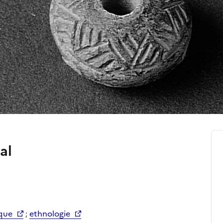
al
que
;
ethnologie