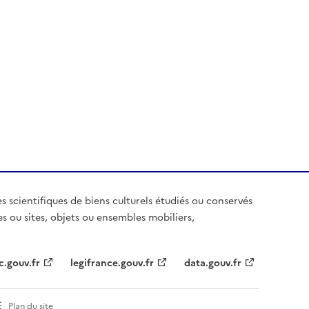
es scientifiques de biens culturels étudiés ou conservés
es ou sites, objets ou ensembles mobiliers,
c.gouv.fr
legifrance.gouv.fr
data.gouv.fr
Plan du site