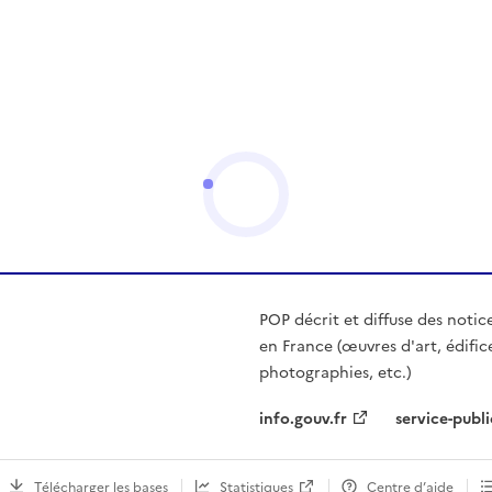
POP décrit et diffuse des notic
en France (œuvres d'art, édific
photographies, etc.)
info.gouv.fr
service-publi
Télécharger les bases
Statistiques
Centre d’aide